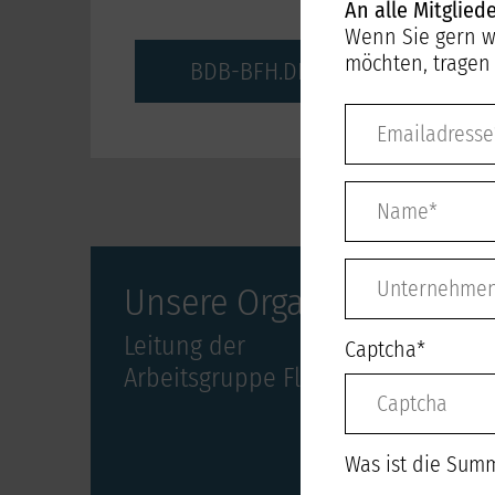
An alle Mitgliede
Wenn Sie gern w
möchten, tragen S
BDB-BFH.DE
Unsere Organisation
Leitung der
Pflichtfeld
Captcha
*
Arbeitsgruppe Fliese
Was ist die Sum