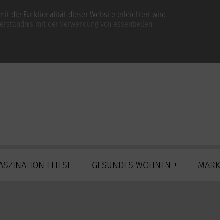
t die Funktionalität dieser Website erleichtert wird.
verständnis mit der Verwendung von essentiellen
ASZINATION FLIESE
GESUNDES WOHNEN +
MARK