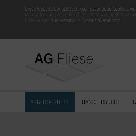
Diese Website benutzt technisch essentielle Cookies, womi
Mit der Nutzung von bdb-bfh.de gehen wir von Ihrem Ein
Cookies aus.
Nur essentielle Cookies akzeptieren
Navigation
ARBEITSGRUPPE
HÄNDLERSUCHE
F
überspringen