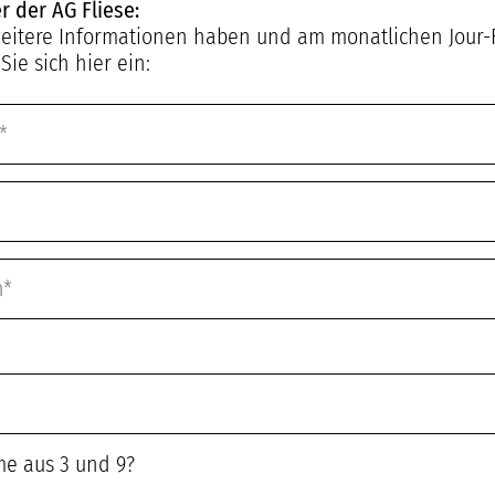
r der AG Fliese:
eitere Informationen haben und am monatlichen Jour-
ie sich hier ein:
Unsere Mitglieder
Die Fachhändler
& Hersteller
me aus 3 und 9?