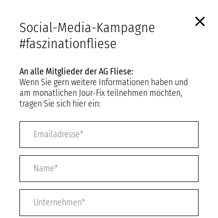
Diese Website benutzt technisch essentielle Cookies, womit die
Funktionalität dieser Website erleichtert wird.
Social-Media-Kampagne
Mit der Nutzung von bdb-bfh.de gehen wir von Ihrem
#faszinationfliese
Einverständnis mit der Verwendung von essentiellen Cookies aus.
Nur essentielle Cookies akzeptieren
COOKIE-EINSTELLUNGEN
An alle Mitglieder der AG Fliese:
Wenn Sie gern weitere Informationen haben und
am monatlichen Jour-Fix teilnehmen möchten,
ALLE COOKIES AKZEPTIEREN
tragen Sie sich hier ein: