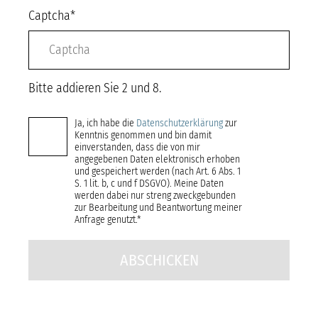
Pflichtfeld
Captcha
*
Impressum
Bitte addieren Sie 2 und 8.
Verantwortlich für den Inhalt:
Pflichtfeld
Ja, ich habe die
Datenschutzerklärung
zur
Bundesverband Deutscher Baustoff-Fachhandel
Kenntnis genommen und bin damit
einverstanden, dass die von mir
(BDB) e.V.
angegebenen Daten elektronisch erhoben
Am Weidendamm 1 A · 10117 Berlin
und gespeichert werden (nach Art. 6 Abs. 1
Telefon 030 590099 576 · Fax 030 590099 476
S. 1 lit. b, c und f DSGVO). Meine Daten
info@bdb-bfh.de
werden dabei nur streng zweckgebunden
zur Bearbeitung und Beantwortung meiner
www.bdb-bfh.de
Anfrage genutzt.
*
VR Nummer 28772 Amtsgericht Berlin Charlottenburg
ABSCHICKEN
Inhaltlich verantwortlich gemäß § 10 Absatz 3 MDStV:
Michael Hölker