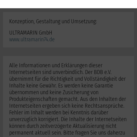
Konzeption, Gestaltung und Umsetzung:
ULTRAMARIN GmbH
www.ultramarin74.de
Alle Informationen und Erklärungen dieser
Internetseiten sind unverbindlich. Der BDB e.V.
übernimmt für die Richtigkeit und Vollständigkeit der
Inhalte keine Gewähr. Es werden keine Garantie
übernommen und keine Zusicherung von
Produkteigenschaften gemacht. Aus den Inhalten der
Internetseiten ergeben sich keine Rechtsansprüche.
Fehler im Inhalt werden bei Kenntnis darüber
unverzüglich korrigiert. Die Inhalte der Internetseiten
können durch zeitverzögerte Aktualisierung nicht
permanent aktuell sein. Bitte fragen Sie uns daherzu